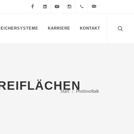
Facebook
LinkedIn
Youtube
Instagram
+49 4561 61348 40
info@baltic-se.de
PEICHERSYSTEME
KARRIERE
KONTAKT
FREIFLÄCHEN
Start
Photovoltaik