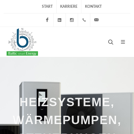
START
KARRIERE
KONTAKT
Facebook
LinkedIn
Instagram
+49 4561 61348 40
info@baltic-se.de
HEIZSYSTEME,
WÄRMEPUMPEN,